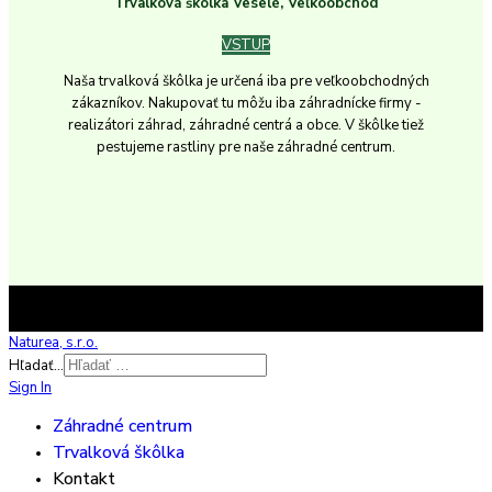
Trvalková škôlka Veselé, Veľkoobchod
VSTUP
Naša trvalková škôlka je určená iba pre veľkoobchodných
zákazníkov. Nakupovať tu môžu iba záhradnícke firmy -
realizátori záhrad, záhradné centrá a obce. V škôlke tiež
pestujeme rastliny pre naše záhradné centrum.
Naturea, s.r.o.
Hľadať...
Sign In
Záhradné centrum
Trvalková škôlka
Kontakt